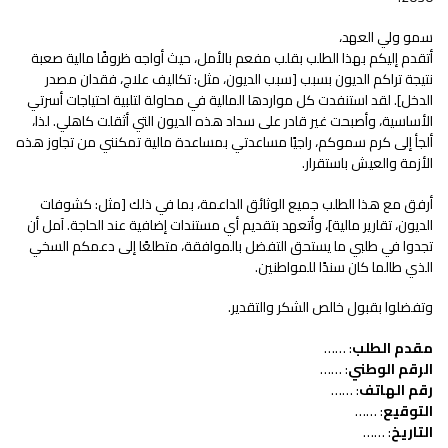
سمو ولي العهد،
أتقدم إليكم بهذا الطلب بقلب مفعم بالأمل، حيث أواجه ظروفًا مالية صعبة
نتيجة تراكم الديون بسبب [سبب الديون، مثل: تكاليف علاج، فقدان مصدر
الدخل]. لقد استنفدت كل مواردها المالية في محاولة لتلبية احتياجات أسرتي
الأساسية، وأصبحت غير قادر على سداد هذه الديون التي أثقلت كاهلي. لذا،
ألجأ إلى كرم سموكم، راجيًا مساعدتي بمساعدة مالية تمكنني من تجاوز هذه
الأزمة والعيش باستقرار.
أرفق مع هذا الطلب جميع الوثائق الداعمة، بما في ذلك [مثل: كشوفات
الديون، تقارير مالية]، وأتعهد بتقديم أي مستندات إضافية عند الحاجة. آمل أن
تجدوا في طلبي ما يستحق التفضل بالموافقة، متطلعًا إلى دعمكم السخي
الذي طالما كان سندًا للمواطنين.
وتفضلوا بقبول خالص الشكر والتقدير.
مقدم الطلب
: ……
الرقم الوطني
: ……
رقم الهاتف
: ……
التوقيع
: ……
التاريخ
: ……