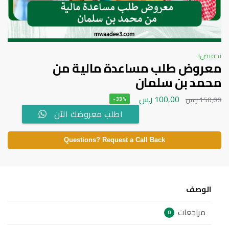
تخفيض!
معروض طلب مساعدة مالية من
محمد بن سلمان
100,00
ر.س
150,00
ر.س
-33%
اطلب معروضك الآن
Questions? Request a Call Back
الوصف
مراجعات
0