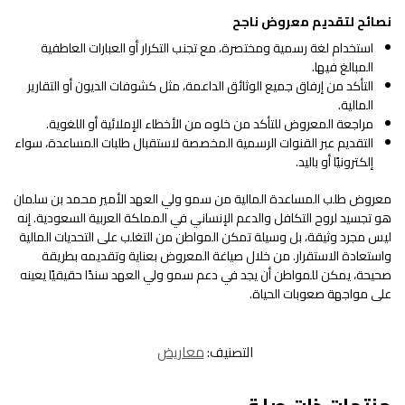
نصائح لتقديم معروض ناجح
استخدام لغة رسمية ومختصرة، مع تجنب التكرار أو العبارات العاطفية
المبالغ فيها.
التأكد من إرفاق جميع الوثائق الداعمة، مثل كشوفات الديون أو التقارير
المالية.
مراجعة المعروض للتأكد من خلوه من الأخطاء الإملائية أو اللغوية.
التقديم عبر القنوات الرسمية المخصصة لاستقبال طلبات المساعدة، سواء
إلكترونيًا أو باليد.
معروض طلب المساعدة المالية من سمو ولي العهد الأمير محمد بن سلمان
هو تجسيد لروح التكافل والدعم الإنساني في المملكة العربية السعودية. إنه
ليس مجرد وثيقة، بل وسيلة تمكن المواطن من التغلب على التحديات المالية
واستعادة الاستقرار. من خلال صياغة المعروض بعناية وتقديمه بطريقة
صحيحة، يمكن للمواطن أن يجد في دعم سمو ولي العهد سندًا حقيقيًا يعينه
على مواجهة صعوبات الحياة.
التصنيف:
معاريض