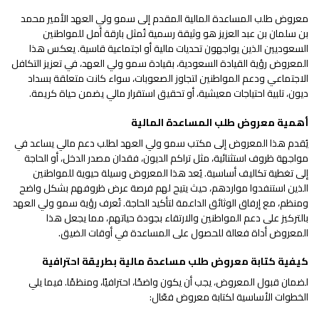
معروض طلب المساعدة المالية المقدم إلى سمو ولي العهد الأمير محمد
بن سلمان بن عبد العزيز هو وثيقة رسمية تُمثل بارقة أمل للمواطنين
السعوديين الذين يواجهون تحديات مالية أو اجتماعية قاسية. يعكس هذا
المعروض رؤية القيادة السعودية، بقيادة سمو ولي العهد، في تعزيز التكافل
الاجتماعي ودعم المواطنين لتجاوز الصعوبات، سواء كانت متعلقة بسداد
ديون، تلبية احتياجات معيشية، أو تحقيق استقرار مالي يضمن حياة كريمة.
أهمية معروض طلب المساعدة المالية
يُقدم هذا المعروض إلى مكتب سمو ولي العهد لطلب دعم مالي يساعد في
مواجهة ظروف استثنائية، مثل تراكم الديون، فقدان مصدر الدخل، أو الحاجة
إلى تغطية تكاليف أساسية. يُعد هذا المعروض وسيلة حيوية للمواطنين
الذين استنفدوا مواردهم، حيث يتيح لهم فرصة عرض ظروفهم بشكل واضح
ومنظم، مع إرفاق الوثائق الداعمة لتأكيد الحاجة. تُعرف رؤية سمو ولي العهد
بالتركيز على دعم المواطنين والارتقاء بجودة حياتهم، مما يجعل هذا
المعروض أداة فعالة للحصول على المساعدة في أوقات الضيق.
كيفية كتابة معروض طلب مساعدة مالية بطريقة احترافية
لضمان قبول المعروض، يجب أن يكون واضحًا، احترافيًا، ومنظمًا. فيما يلي
الخطوات الأساسية لكتابة معروض فعّال: