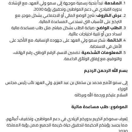
المقدمة
: تبدأ بتحية رسمية موجهة إلى سمو ولي العهد، مع الإشادة
بدوره القيادي في دعم المواطنين وتحقيق رؤية 2030.
عرض الظروف
: شرح الوضع المالي أو الاجتماعي بشكل موجز، مع
التركيز على الأسباب التي تستدعي المساعدة المالية.
الطلب الواضح
: صياغة الطلب بشكل مباشر، مثل طلب مساعدة مالية
لسداد دين أو تلبية احتياجات عائلية.
الخاتمة
: شكر سمو ولي العهد على جهوده الإنسانية، مع التأكيد على
الأمل في الاستجابة.
المعلومات الشخصية
: تضمين الاسم، الرقم الوطني، رقم الهاتف،
والتوقيع، مع إرفاق الوثائق الداعمة.
بسم الله الرحمن الرحيم
إلى سمو الأمير محمد بن سلمان بن عبد العزيز، ولي العهد نائب رئيس مجلس
الوزراء
السلام عليكم ورحمة الله وبركاته
الموضوع: طلب مساعدة مالية
يُعرف سموكم الكريم بدوركم الريادي في دعم المواطنين، وتخفيف أعبائهم،
مما يجسد رؤيتكم الحكيمة لتحقيق حياة كريمة للجميع ضمن رؤية المملكة
2030.