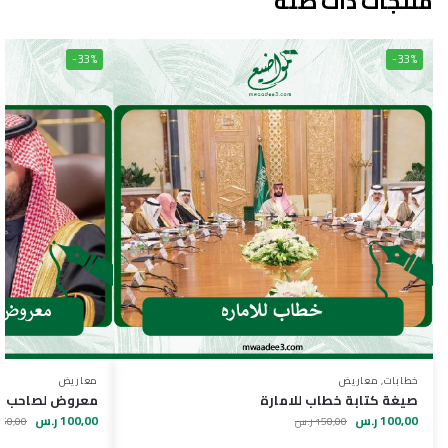
منتجات ذات صلة
-33%
-33%
خطابات
,
معاريض
معاريض
صيغة كتابة خطاب للامارة
معروض لصاحب ا
100,00
ر.س
100,00
ر.س
150,00
ر.س
150,00