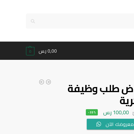
0,00
ر.س
0
ض طلب وظيفة
ية
100,00
ر.س
-33%
معروضك الآن