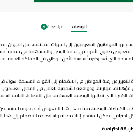
الوصف
مراجعات
0
بها المواطنون السعوديون إلى الجهات المختصة، مثل الديوان المل
المعروض طموح الأفراد في خدمة الوطن والمساهمة في حماية أمنه و
مسلحة التي تُعد ركيزة أساسية للأمن الوطني في المملكة العربية الس
لتعبير عن رغبة المواطن في الانضمام إلى القوات المسلحة، سواء في
ؤهلاته، مهاراته، ودوافعه الشخصية للعمل في المجال العسكري، مع إبر
كبيرة التي تتطلبها الوظيفة العسكرية، مثل الانضباط، اللياقة البدنية
قطاب الكفاءات الوطنية، مما يجعل هذا المعروض أداة حيوية للمتقدم
ترافي، يمكن للمتقدم إثبات جديته واستعداده للانضمام إلى هذا ال
يقة احترافية