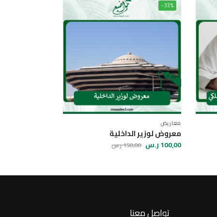
-33%
معاريض
معروض لوزير الداخلية
100,00
ر.س
150,00
ر.س
تواصل معنا