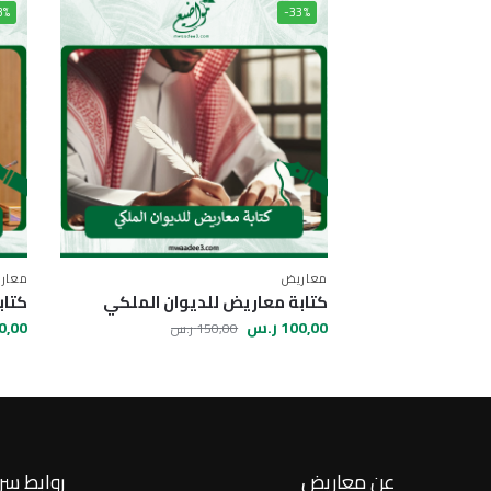
3%
-33%
معاريض
معار
كتابة معاريض للديوان الملكي
كتاب
100,00
ر.س
0,00
150,00
ر.س
عن معاريض
روابط سر