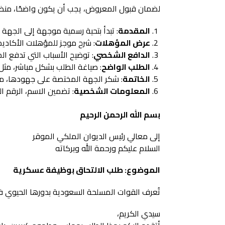
لضمان قبول المعروض، يجب أن يكون واضحًا، منظمًا
المقدمة
: تبدأ بتحية رسمية موجهة إلى الجهة
عرض المؤهلات
: شرح موجز للمؤهلات الأكاديم
الدافع الشخصي
: توضيح الأسباب التي تدفع ا
الطلب الواضح
: صياغة الطلب بشكل مباشر، مث
الخاتمة
: شكر الجهة المختصة على جهودها، مع 
المعلومات الشخصية
: تضمين الاسم، الرقم ا
بسم الله الرحمن الرحيم
إلى معالي رئيس الديوان الملكي الموقر
السلام عليكم ورحمة الله وبركاته
الموضوع: طلب الالتحاق بوظيفة عسكرية
تُعرف القوات المسلحة السعودية بدورها الحيوي في
سيدي الكريم،